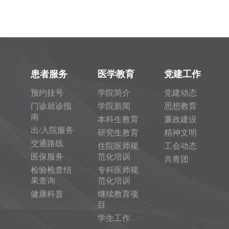
患者服务
医学教育
党建工作
预约挂号
学院简介
党建动态
门诊就诊指
学院新闻
思想教育
南
本科生教育
廉政建设
出/入院服务
研究生教育
精神文明
交通路线
住院医师规
工会动态
医保服务
范化培训
共青团
检验检查结
专科医师规
果查询
范化培训
健康科普
继续教育项
目
学生工作