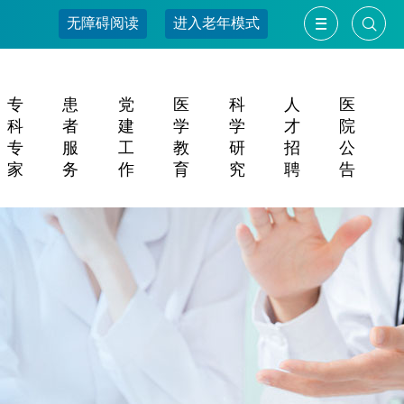
无障碍阅读
进入老年模式
专
患
党
医
科
人
医
科
者
建
学
学
才
院
专
服
工
教
研
招
公
家
务
作
育
究
聘
告