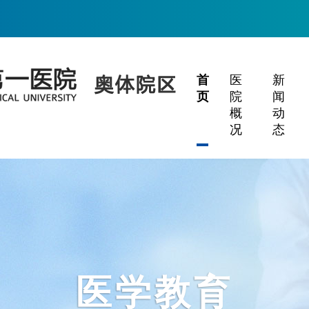
首
医
新
页
院
闻
概
动
况
态
医学教育