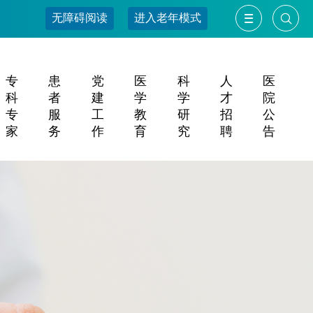
无障碍阅读
进入老年模式
专
患
党
医
科
人
医
科
者
建
学
学
才
院
专
服
工
教
研
招
公
家
务
作
育
究
聘
告