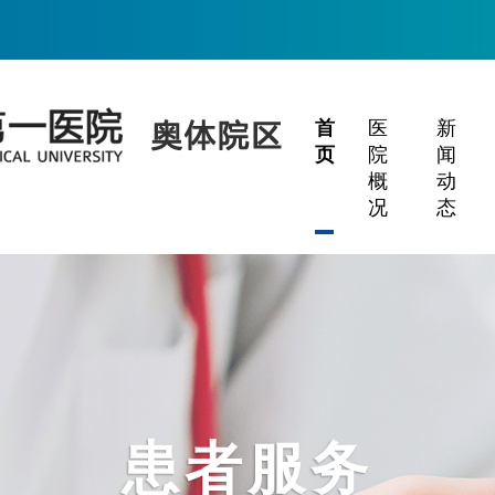
首
医
新
页
院
闻
概
动
况
态
患者服务